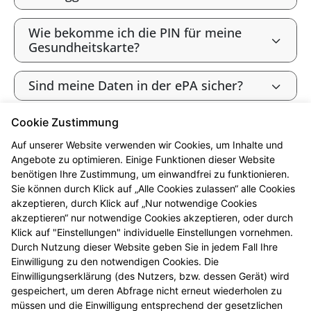
Wie bekomme ich die PIN für meine
Gesundheitskarte?
Sind meine Daten in der ePA sicher?
Cookie Zustimmung
Bin ich als gesetzlich Versicherte:r
verpflichtet, die ePA zu nutzen?
Auf unserer Website verwenden wir Cookies, um Inhalte und
Angebote zu optimieren. Einige Funktionen dieser Website
benötigen Ihre Zustimmung, um einwandfrei zu funktionieren.
Wie widerspreche ich der ePA („Opt-
Sie können durch Klick auf „Alle Cookies zulassen“ alle Cookies
out“)?
akzeptieren, durch Klick auf „Nur notwendige Cookies
akzeptieren“ nur notwendige Cookies akzeptieren, oder durch
Werden meine Gesundheitsdaten zu
Klick auf "Einstellungen" individuelle Einstellungen vornehmen.
Forschungszwecken genutzt?
Durch Nutzung dieser Website geben Sie in jedem Fall Ihre
Einwilligung zu den notwendigen Cookies. Die
Einwilligungserklärung (des Nutzers, bzw. dessen Gerät) wird
Kann ich die ePA nutzen, ohne meine
gespeichert, um deren Abfrage nicht erneut wiederholen zu
Daten zu Forschungszwecken
müssen und die Einwilligung entsprechend der gesetzlichen